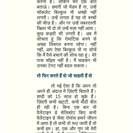
करना है।
लेकिन सर एक बात
बताऊं। हमारी जो मैडम हैं ना
,
उन्हें
चॉकलेट बिल्कुल भी अच्छी नहीं
लगती।
उन्हें लगता है यह तो बच्चों
की चीज़ है। और गर उन्हें जबरदस्ती
खिला भी दो तो उन्हें मज़ा नहीं आता।
कुछ कड़वी सी लगती है। अब मैं
सोचता हूं कि रोमांटिक बनने से
अच्छा लिबरल बनना रहेगा।
नहीं
नहीं
,
आप ऐसा बिल्कुल भी ना सोचें
कि मैं पैसे बचाने की सोच रहा हूं। मेरे
पास चॉइस नहीं है। मैं चाहकर भी
उनका टेस्ट नहीं बदल सकता।
तो फिर करते हैं वो जो चाहती हैं वो
तो भई ऐसा है कि अपन तो
अपने ही अंदाज़ में ज़िंदगी बिताते हैं।
शादी को
15
साल हो चुके हैं।
ज़िंदगी कभी खट्टी
,
कभी मीठी बीत
ही रही है। बिना एक बार भी
वैलेंटाइन डे सेलिब्रेट किए कभी
वैलेंटाइन डे जैसा रोमांस हमारे जीवन
में आता है तो कभी वो रूठ जाती हैं तो
कभी हम। हां
,
एक और गुण जो मेरी