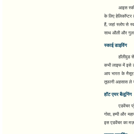
आइस स्कीइ
के लिए हेलिकॉप्टर 
हैं
,
जहां स्लोप से स
साथ औली और गुलमर
स्काई डाइविंग
हॉलीवुड स
कभी लाइफ में इसे ट्
आप भारत के मैसूर
तूफानी अहसास ले स
हॉट एयर बैलूनिंग
एडवेंचर प
गोवा
,
हम्पी और महा
इस एडवेंचर का मज़ा