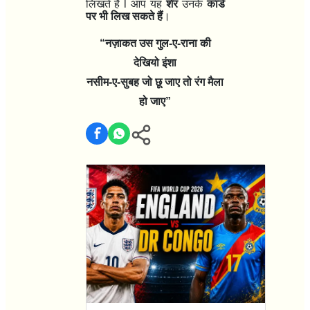
लिखते हैं l
आप यह
शेर
उनके
कार्ड
पर भी लिख सकते हैं
।
“नज़ाकत उस गुल-ए-राना की
देखियो इंशा
नसीम-ए-सुबह जो छू जाए तो रंग मैला
हो जाए”