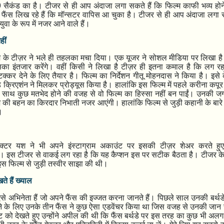
9
सैकंड का है। टीजर से ही आप अंदाजा लगा सकते हैं कि फिल्म काफी भव्य हो
 फैंस लिख रहे हैं कि मॉन्सटर वापिस आ चुका है। टीजर से ही आप अंदाजा लगा स
वा के रूप में नजर आने वाले हैं।
ीं
म के टीज़र ने भले ही तहलका मचा दिया। एक यूजर ने सोशल मीडिया पर लिखा ह
सका इंतजार करेंगे। वहीं किसी ने लिखा है टीज़र ही इतना कमाल है कि लग रह
टक्कर देने के लिए तैयार है। फिल्म का निर्देशन गीतू मोहनदास ने किया है। इसे 
 क्रिएशंन ने मिलकर प्रोड्यूस किया है। हालांकि इस फिल्म में पहले करीना कपू
 साथ कुछ मतभेद होने की वजह से वो फिल्म का हिस्सा नहीं बन पाईं। उनकी ज
 यश की बहन का किरदार निभाती नजर आएंगी। हालांकि फिल्म से जुड़ी कहानी के बारे म
।
क्टर यश ने भी अपने इंस्टाग्राम अकाउंट पर इसकी टीज़र शेअर करते हुए
। इस टीजर से वाकई लग रहा है कि यह कैप्शन इस पर सटीक बैठता है। टीजर के 
े इस फिल्म से जुड़ी तस्वीर साझा की थी।
े हैं ख्याल
े अभिनेता हैं जो अपने फैंस की इज्जत करना जानते हैं। पिछले साल उनकी बर्थडे 
े के लिए उनके तीन फैंस ने कुछ ऐसा एडवेंचर किया था जिस वजह से उनकी जान
ंट को देखते हुए उन्होंने अपील की थी कि फैंस बर्थडे पर इस तरह का कुछ भी अल