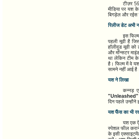
टीज़र
5
मीडिया पर यश के
बिगड़ेल और रईस यु
रिलीज डेट अभी नह
इस फिल्
पहली मूवी है जि
हॉलीवुड मूवी को 
और मॉन्सटर माइंड
था लेकिन टीम के
है। फिल्म में वे
सामने नहीं आई है
यश ने लिखा
कन्नड़ ए
"Unleashed"
दिन पहले उन्होंन
यश फैंस का भी रखत
यश एक ऐस
स्पेशल फील करान
के इसी एक्साइटमे