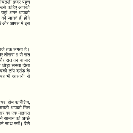
चितली क़ब्र पहुंच
ए। उसे कहिए आपको
। यहां अगर आपको
को जानते ही होंगे
खें और आपस में इस
 बजे तक लगता है।
और तीसरा
9
से रात
और रात का बाज़ार
 थोड़ा सस्ता होता
पको टॉप ब्रांड के
 यह भी आसानी से
ियर
,
होम फर्निशिंग
,
वैरायटी आपको मिल
ज़ार का एक माइनस
पने सामान को अच्छे
े साथ रखें। वैसे