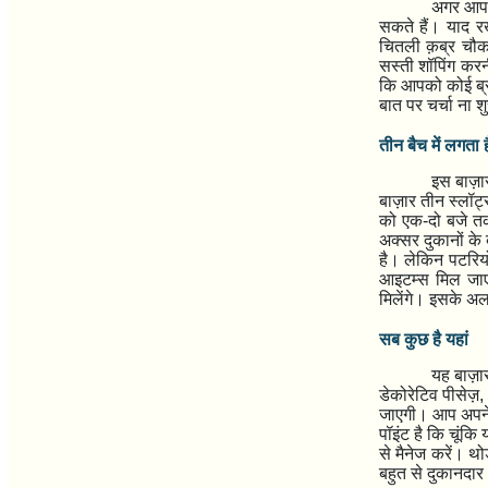
अगर आप म
सकते हैं। याद र
चितली क़ब्र चौ
सस्ती शॉपिंग करन
कि आपको कोई ब्रा
बात पर चर्चा ना शु
तीन बैच में लगता ह
इस बाज़
बाज़ार तीन स्लॉट
को एक-दो बजे तक
अक्सर दुकानों के
है। लेकिन पटरियो
आइटम्स मिल जाए
मिलेंगे। इसके अल
सब कुछ है यहां
यह बाज़ा
डेकोरेटिव पीसेज़
जाएगी। आप अपने 
पॉइंट है कि चूंकि
से मैनेज करें। 
बहुत से दुकानदार 