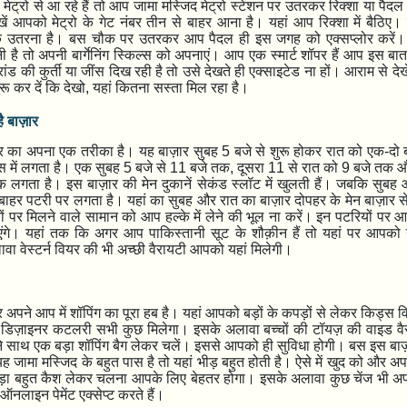
ेट्रो से आ रहे हैं तो आप जामा मस्जिद मेट्रो स्टेशन पर उतरकर रिक्शा या पैदल 
खें आपको मेट्रो के गेट नंबर तीन से बाहर आना है। यहां आप रिक्शा में बैठि
क उतरना है। बस चौक पर उतरकर आप पैदल ही इस जगह को एक्सप्लोर करें
ी है तो अपनी बार्गेनिंग स्किल्स को अपनाएं। आप एक स्मार्ट शॉपर हैं आप इस बात 
ंड की कुर्ती या जींस दिख रही है तो उसे देखते ही एक्साइटेड ना हों। आराम से दे
रू कर दें कि देखो
,
यहां कितना सस्ता मिल रहा है।
ै बाज़ार
ार का अपना एक तरीका है। यह बाज़ार सुबह
5
बजे से शुरू होकर रात को एक-दो
्स में लगता है। एक सुबह
5
बजे से
11
बजे तक
,
दूसरा
11
से रात को
9
बजे तक 
 लगता है। इस बाज़ार की मेन दुकानें सेकंड स्लॉट में खुलती हैं। जबकि सुबह 
 बाहर पटरी पर लगता है। यहां का सुबह और रात का बाज़ार दोपहर के मेन बाज़ार से
ं पर मिलने वाले सामान को आप हल्के में लेने की भूल ना करें। इन पटरियों पर आ
ंगे। यहां तक कि अगर आप पाकिस्तानी सूट के शौक़ीन हैं तो यहां पर आपको
ावा वेस्टर्न वियर की भी अच्छी वैरायटी आपको यहां मिलेगी।
र अपने आप में शॉपिंग का पूरा हब है। यहां आपको बड़ों के कपड़ों से लेकर किड्स व
,
डिज़ाइनर कटलरी सभी कुछ मिलेगा। इसके अलावा बच्चों की टॉयज़ की वाइड 
साथ एक बड़ा शॉपिंग बैग लेकर चलें। इससे आपको ही सुविधा होगी। बस इस बा
 यह जामा मस्जिद के बहुत पास है तो यहां भीड़ बहुत होती है। ऐसे में खुद को और अ
थोड़ा बहुत कैश लेकर चलना आपके लिए बेहतर होगा। इसके अलावा कुछ चेंज भी अपन
ऑनलाइन पेमेंट एक्सेप्ट करते हैं।