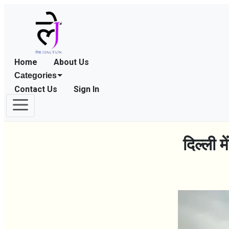
Home
About Us
Categories
Contact Us
Sign In
दिल्ली म