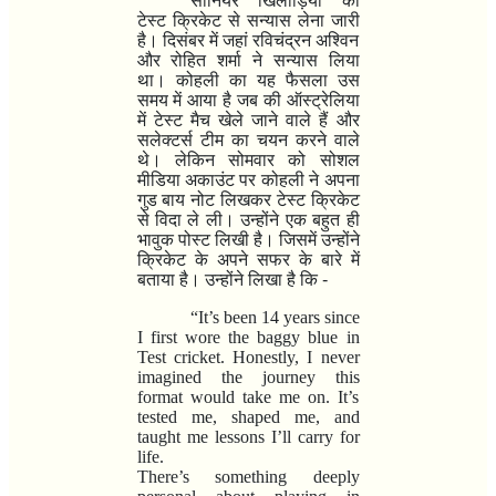
सीनियर खिलाड़ियों का
टेस्ट क्रिकेट से सन्यास लेना जारी
है। दिसंबर में जहां रविचंद्रन अश्विन
और रोहित शर्मा ने सन्यास लिया
था। कोहली का यह फैसला उस
समय में आया है जब की ऑस्ट्रेलिया
में टेस्ट मैच खेले जाने वाले हैं और
सलेक्टर्स टीम का चयन करने वाले
थे। लेकिन सोमवार को सोशल
मीडिया अकाउंट पर कोहली ने अपना
गुड बाय नोट लिखकर टेस्ट क्रिकेट
से विदा ले ली। उन्होंने एक बहुत ही
भावुक पोस्ट लिखी है। जिसमें उन्होंने
क्रिकेट के अपने सफर के बारे में
बताया है। उन्होंने लिखा है कि -
“
It’s been 14 years since
I first wore the baggy blue in
Test cricket. Honestly, I never
imagined the journey this
format would take me on. It’s
tested me, shaped me, and
taught me lessons I’ll carry for
life.
There’s something deeply